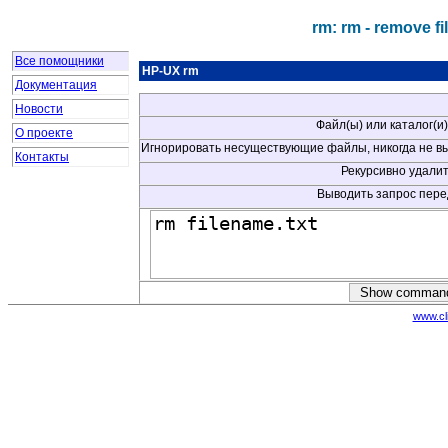
rm: rm - remove fi
Все помощники
HP-UX rm
Документация
Новости
Файл(ы) или каталог(и
О проекте
Игнорировать несуществующие файлы, никогда не в
Контакты
Рекурсивно удалит
Выводить запрос пер
www.cl