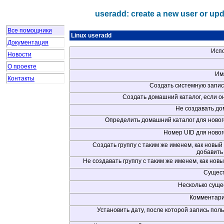
useradd: create a new user or upd
Все помощники
Linux useradd
Документация
Исп
Новости
О проекте
Им
Контакты
Создать системную запис
Создать домашний каталог, если о
Не создавать до
Определить домашний каталог для новог
Номер UID для новог
Создать группу с таким же именем, как новый
добавить 
Не создавать группу с таким же именем, как нов
Сущес
Несколько суще
Комментари
Установить дату, после которой запись пол